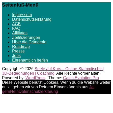
Seitenfuß-Menü
Impressum
Datenschutzerklärung
AGB
FAQ
Affiliates
Zertifizierungen
Über die Gründerin
Roadmap
Presse
Jobs
Ehrenamtlich helfen
Copyright © 2026
Seele auf Kurs – Online-Stammtische |
3D-Begegnungen | Coaching
. Alle Rechte vorbehalten.
Powered by:
WordPress
| Theme:
Catch Evolution Pro
Diese Website benutzt Cookies. Wenn du die Website weiter
nutzt, gehen wir von Deinem Einverständnis aus.
Ja,
gern
Nein
Datenschutzerklärung