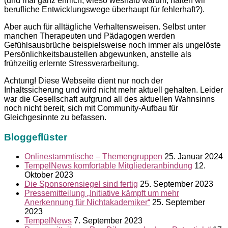
(und mal ganz ehrlich, wieso weshalb warum, halten wir
berufliche Entwicklungswege überhaupt für fehlerhaft?).
Aber auch für alltägliche Verhaltensweisen. Selbst unter
manchen Therapeuten und Pädagogen werden
Gefühlsausbrüche beispielsweise noch immer als ungelöste
Persönlichkeitsbaustellen abgewunken, anstelle als
frühzeitig erlernte Stressverarbeitung.
Achtung! Diese Webseite dient nur noch der
Inhaltssicherung und wird nicht mehr aktuell gehalten. Leider
war die Gesellschaft aufgrund all des aktuellen Wahnsinns
noch nicht bereit, sich mit Community-Aufbau für
Gleichgesinnte zu befassen.
Bloggeflüster
Onlinestammtische – Themengruppen
25. Januar 2024
TempelNews komfortable Mitgliederanbindung
12.
Oktober 2023
Die Sponsorensiegel sind fertig
25. September 2023
Pressemitteilung „Initiative kämpft um mehr
Anerkennung für Nichtakademiker“
25. September
2023
TempelNews
7. September 2023