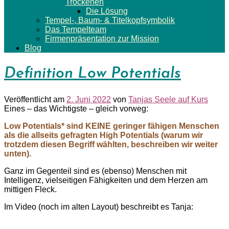
Trockenen
Die Lösung
Tempel-, Baum- & Titelkopfsymbolik
Das Tempelteam
Firmenpräsentation zur Mission
Blog
Definition Low Potentials
Veröffentlicht am
2. Juni 2022
von
Tanjas Seele auf Kurs
Eines – das Wichtigste – gleich vorweg:
Low Potentials* sind KEINE geringer fähigen Menschen
als die allseits gefragten High Potentials (warum wir
trotzdem diesen Begriff wählten, beschreiben wir weiter
unten).
Ganz im Gegenteil sind es (ebenso) Menschen mit
Intelligenz, vielseitigen Fähigkeiten und dem Herzen am
mittigen Fleck.
Im Video (noch im alten Layout) beschreibt es Tanja: