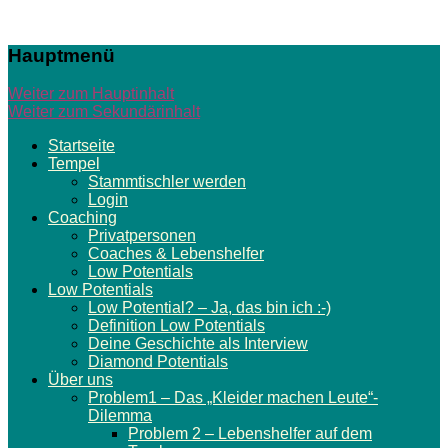
Seele auf
Hauptmenü
Kurs –
Weiter zum Hauptinhalt
Online-
Weiter zum Sekundärinhalt
Stammtische
Startseite
Tempel
| 3D-
Stammtischler werden
Begegnungen
Login
Coaching
| Coaching
Privatpersonen
Coaches & Lebenshelfer
Low Potentials
Coaches, Firmen
Low Potentials
Low Potential? – Ja, das bin ich :-)
& Sponsoren für
Definition Low Potentials
Low Potentials
Deine Geschichte als Interview
Diamond Potentials
Über uns
Problem1 – Das „Kleider machen Leute“-
Dilemma
Problem 2 – Lebenshelfer auf dem