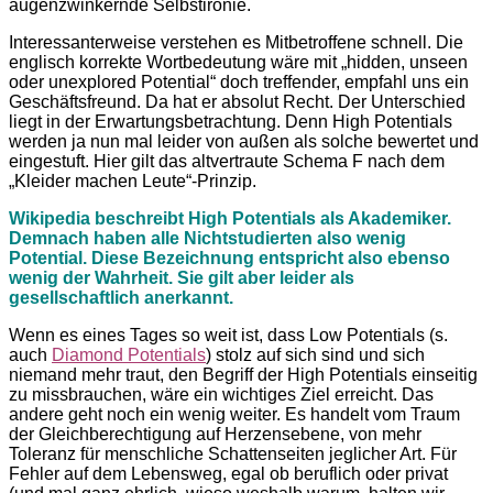
augenzwinkernde Selbstironie.
Interessanterweise verstehen es Mitbetroffene schnell. Die
englisch korrekte Wortbedeutung wäre mit „hidden, unseen
oder unexplored Potential“ doch treffender, empfahl uns ein
Geschäftsfreund. Da hat er absolut Recht. Der Unterschied
liegt in der Erwartungsbetrachtung. Denn High Potentials
werden ja nun mal leider von außen als solche bewertet und
eingestuft. Hier gilt das altvertraute Schema F nach dem
„Kleider machen Leute“-Prinzip.
Wikipedia beschreibt High Potentials als Akademiker.
Demnach haben alle Nichtstudierten also wenig
Potential. Diese Bezeichnung entspricht also ebenso
wenig der Wahrheit. Sie gilt aber leider als
gesellschaftlich anerkannt.
Wenn es eines Tages so weit ist, dass Low Potentials (s.
auch
Diamond Potentials
) stolz auf sich sind und sich
niemand mehr traut, den Begriff der High Potentials einseitig
zu missbrauchen, wäre ein wichtiges Ziel erreicht. Das
andere geht noch ein wenig weiter. Es handelt vom Traum
der Gleichberechtigung auf Herzensebene, von mehr
Toleranz für menschliche Schattenseiten jeglicher Art. Für
Fehler auf dem Lebensweg, egal ob beruflich oder privat