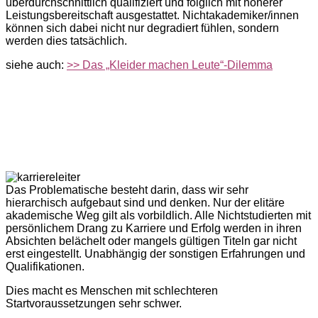
überdurchschnittlich qualifiziert und folglich mit höherer
Leistungsbereitschaft ausgestattet. Nichtakademiker/innen
können sich dabei nicht nur degradiert fühlen, sondern
werden dies tatsächlich.
siehe auch:
>> Das „Kleider machen Leute“-Dilemma
Es scheint keine Rolle zu spielen, welche Geschichte
jemand hinter sich hat, welche Werte und Motive er auslebt,
welchen Beitrag er und sie möglicherweise für unsere
Gesellschaft leisten und wie sehr diese Personen zuweilen
kämpfen, um in unserer titelgeprägten Glanz- und
Scheingesellschaft zu überleben.
Das Problematische besteht darin, dass wir sehr
hierarchisch aufgebaut sind und denken. Nur der elitäre
akademische Weg gilt als vorbildlich. Alle Nichtstudierten mit
persönlichem Drang zu Karriere und Erfolg werden in ihren
Absichten belächelt oder mangels gültigen Titeln gar nicht
erst eingestellt. Unabhängig der sonstigen Erfahrungen und
Qualifikationen.
Dies macht es Menschen mit schlechteren
Startvoraussetzungen sehr schwer.