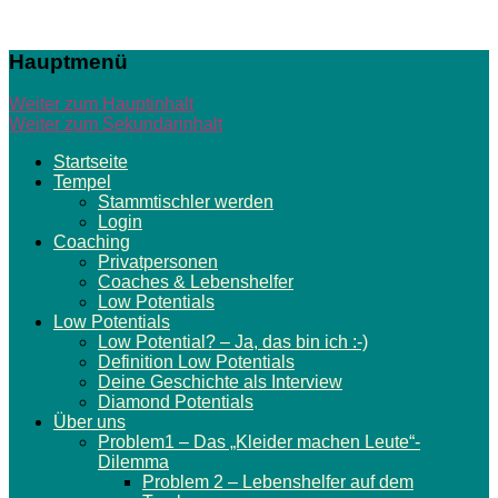
Seele auf
Hauptmenü
Kurs –
Weiter zum Hauptinhalt
Online-
Weiter zum Sekundärinhalt
Stammtische
Startseite
Tempel
| 3D-
Stammtischler werden
Begegnungen
Login
Coaching
| Coaching
Privatpersonen
Coaches & Lebenshelfer
Low Potentials
Coaches, Firmen
Low Potentials
Low Potential? – Ja, das bin ich :-)
& Sponsoren für
Definition Low Potentials
Low Potentials
Deine Geschichte als Interview
Diamond Potentials
Über uns
Problem1 – Das „Kleider machen Leute“-
Dilemma
Problem 2 – Lebenshelfer auf dem