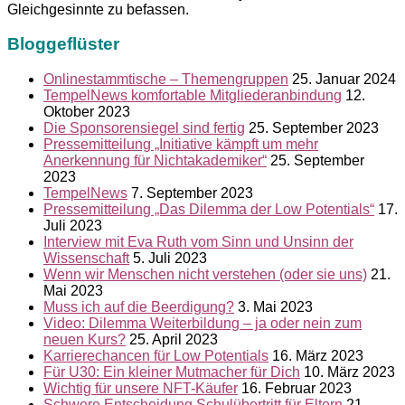
Gleichgesinnte zu befassen.
Bloggeflüster
Onlinestammtische – Themengruppen
25. Januar 2024
TempelNews komfortable Mitgliederanbindung
12.
Oktober 2023
Die Sponsorensiegel sind fertig
25. September 2023
Pressemitteilung „Initiative kämpft um mehr
Anerkennung für Nichtakademiker“
25. September
2023
TempelNews
7. September 2023
Pressemitteilung „Das Dilemma der Low Potentials“
17.
Juli 2023
Interview mit Eva Ruth vom Sinn und Unsinn der
Wissenschaft
5. Juli 2023
Wenn wir Menschen nicht verstehen (oder sie uns)
21.
Mai 2023
Muss ich auf die Beerdigung?
3. Mai 2023
Video: Dilemma Weiterbildung – ja oder nein zum
neuen Kurs?
25. April 2023
Karrierechancen für Low Potentials
16. März 2023
Für U30: Ein kleiner Mutmacher für Dich
10. März 2023
Wichtig für unsere NFT-Käufer
16. Februar 2023
Schwere Entscheidung Schulübertritt für Eltern
21.