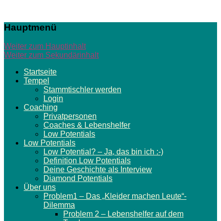
Seele auf
Hauptmenü
Kurs –
Weiter zum Hauptinhalt
Online-
Weiter zum Sekundärinhalt
Stammtische
Startseite
Tempel
| 3D-
Stammtischler werden
Begegnungen
Login
Coaching
| Coaching
Privatpersonen
Coaches & Lebenshelfer
Low Potentials
Coaches, Firmen
Low Potentials
Low Potential? – Ja, das bin ich :-)
& Sponsoren für
Definition Low Potentials
Low Potentials
Deine Geschichte als Interview
Diamond Potentials
Über uns
Problem1 – Das „Kleider machen Leute“-
Dilemma
Problem 2 – Lebenshelfer auf dem