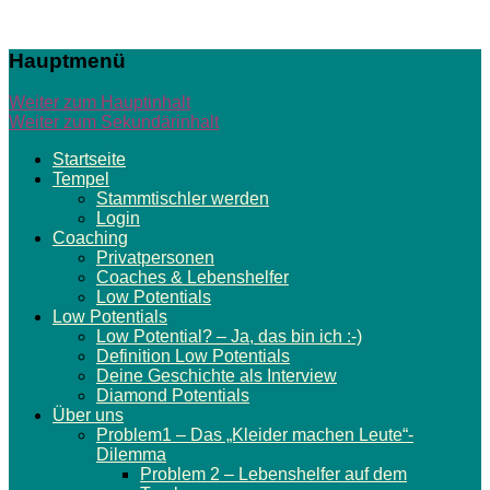
Seele auf
Hauptmenü
Kurs –
Weiter zum Hauptinhalt
Online-
Weiter zum Sekundärinhalt
Stammtische
Startseite
Tempel
| 3D-
Stammtischler werden
Begegnungen
Login
Coaching
| Coaching
Privatpersonen
Coaches & Lebenshelfer
Low Potentials
Coaches, Firmen
Low Potentials
Low Potential? – Ja, das bin ich :-)
& Sponsoren für
Definition Low Potentials
Low Potentials
Deine Geschichte als Interview
Diamond Potentials
Über uns
Problem1 – Das „Kleider machen Leute“-
Dilemma
Problem 2 – Lebenshelfer auf dem