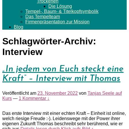
Trockenen
Die Lösung
Tempel-, Baum- & Titelkopfsymbolik
Das Tempelteam
Firmenpräsentation zur Mission
Blog
Schlagwörter-Archiv:
Interview
„In jedem von Euch steckt eine
Kraft“ – Interview mit Thomas
Veröffentlicht am
23. November 2022
von
Tanjas Seele auf
Kurs
—
1 Kommentar ↓
Das erste Interview mit einer echten Kraft – Einheit ist online,
welch riesige Freude :-). Leidenswege mit der Power ihrer
eigenen Zukunft Thomas beschreibt sehr berührend, wie er
sich aus
Details lesen durch Klick aufs Bild ↑